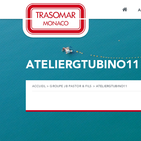
A
ATELIERGTUBINO11
ACCUEIL
>
GROUPE JB PASTOR & FILS
>
ATELIERGTUBINO11