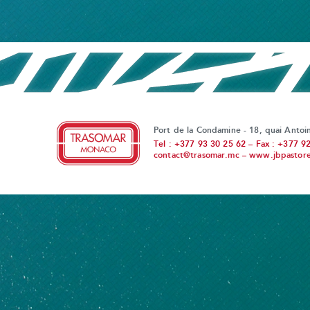
Port de la Condamine - 18, quai Anto
Tel : +377 93 30 25 62 – Fax : +377 9
contact@trasomar.mc
–
www.jbpastoret