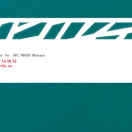
ine 1er - MC 98000 Monaco
2 16 08 52
fils.mc