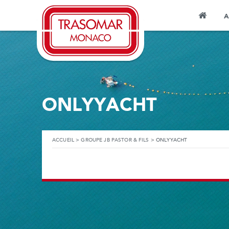
A
ONLYYACHT
ACCUEIL
>
GROUPE JB PASTOR & FILS
>
ONLYYACHT