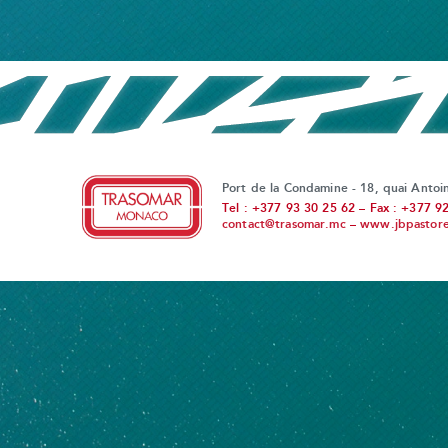
Port de la Condamine - 18, quai Anto
Tel : +377 93 30 25 62 – Fax : +377 9
contact@trasomar.mc
–
www.jbpastoret