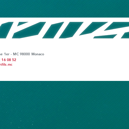
ine 1er - MC 98000 Monaco
2 16 08 52
fils.mc