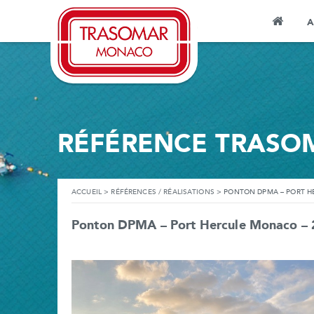
A
RÉFÉRENCE TRASO
ACCUEIL
>
RÉFÉRENCES / RÉALISATIONS
>
PONTON DPMA – PORT H
Ponton DPMA – Port Hercule Monaco –