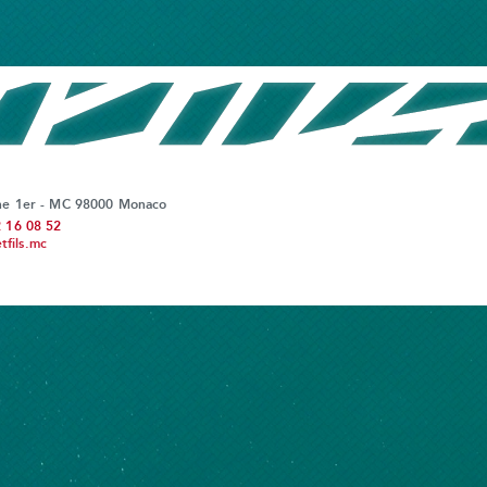
ine 1er - MC 98000 Monaco
2 16 08 52
fils.mc