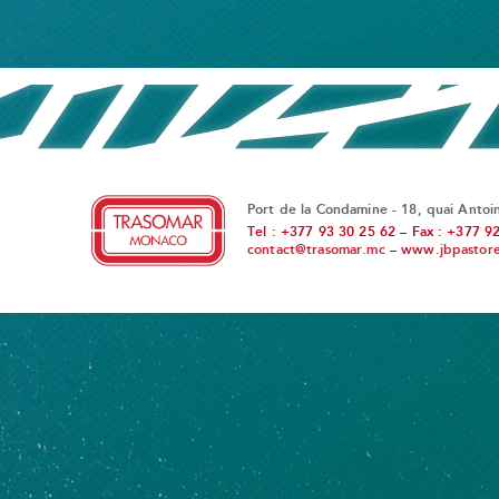
Port de la Condamine - 18, quai Anto
Tel : +377 93 30 25 62 – Fax : +377 9
contact@trasomar.mc
–
www.jbpastoret