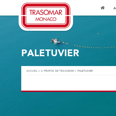
A
PALETUVIER
ACCUEIL
>
A PROPOS DE TRASOMAR
>
PALETUVIER